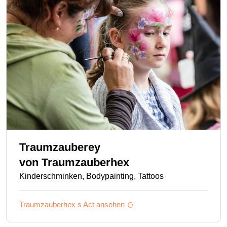
Traumzauberey
von
Traumzauberhex
Kinderschminken, Bodypainting, Tattoos
Traumzauberhex s
Act ansehen