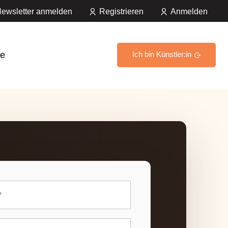
ewsletter anmelden
Registrieren
Anmelden
e
Ich bin Künstler:in
*