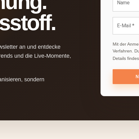
hung.
Name
stoff.
E-Mail *
Mit der Anme
wsletter an und entdecke
Verfahren. D
Trends und die Live-Momente,
Details findes
N
ganisieren, sondern