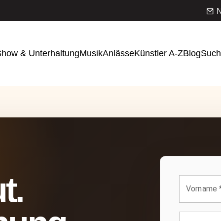
N
how & Unterhaltung
Musik
Anlässe
Künstler A-Z
Blog
Such
t.
Vorname 