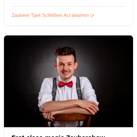
Zauberer Tjark Schlößers
Act ansehen