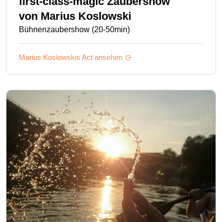
first-class-magic Zaubershow
von
Marius Koslowski
Bühnenzaubershow (20-50min)
Marius Koslowskis
Act ansehen