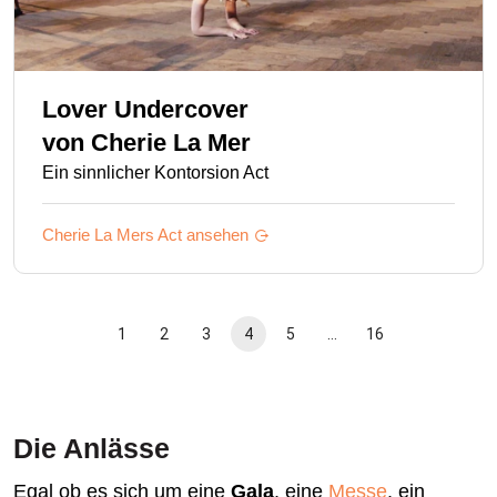
Lover Undercover
von
Cherie La Mer
Ein sinnlicher Kontorsion Act
Cherie La Mers
Act ansehen
1
2
3
4
5
…
16
Die Anlässe
Egal ob es sich um eine
Gala
, eine
Messe
, ein