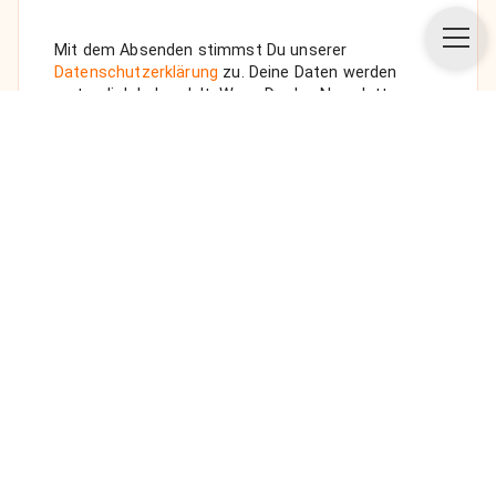
Mit dem Absenden stimmst Du unserer
Datenschutzerklärung
zu. Deine Daten werden
vertraulich behandelt. Wenn Du den Newsletter
auswählst, senden wir Dir eine Bestätigungs-E-Mail.
ANFRAGE SENDEN
Über uns
Unsere Vision
FAQ