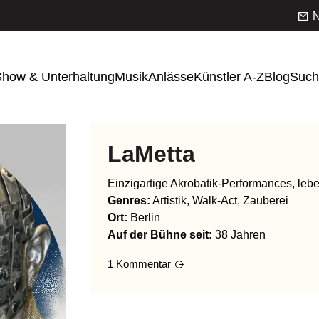
N
how & Unterhaltung
Musik
Anlässe
Künstler A-Z
Blog
Such
LaMetta
Einzigartige Akrobatik-Performances, leb
Genres
:
Artistik, Walk-Act, Zauberei
Ort:
Berlin
Auf der Bühne seit:
38 Jahren
1
Kommentar