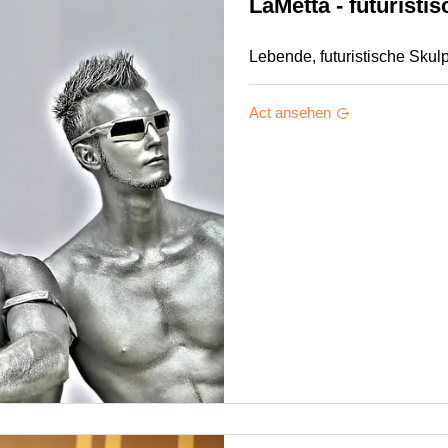
LaMetta - futuristi
Lebende, futuristische Skul
Act ansehen