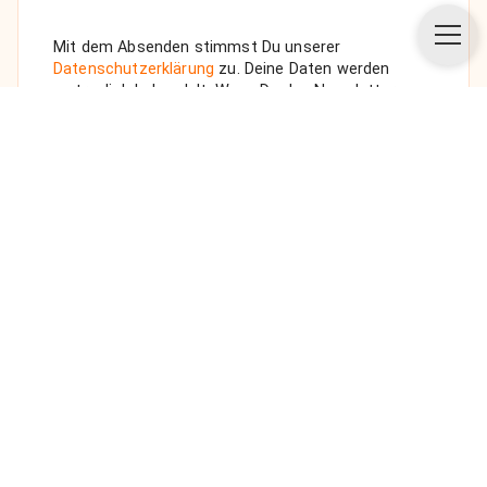
Mit dem Absenden stimmst Du unserer
Datenschutzerklärung
zu. Deine Daten werden
vertraulich behandelt. Wenn Du den Newsletter
auswählst, senden wir Dir eine Bestätigungs-E-Mail.
ANFRAGE SENDEN
Über uns
Unsere Vision
FAQ