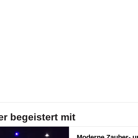
er
begeistert mit
Moderne Zauber- u