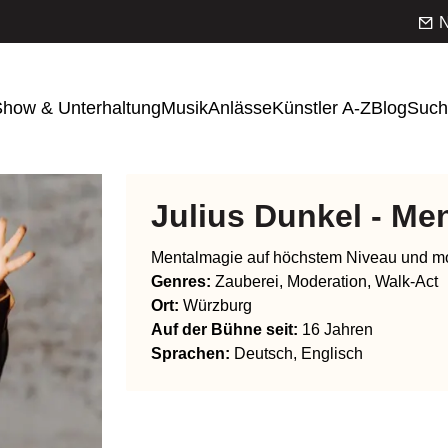
N
how & Unterhaltung
Musik
Anlässe
Künstler A-Z
Blog
Such
Julius Dunkel - Me
Mentalmagie auf höchstem Niveau und mod
Genres
:
Zauberei, Moderation, Walk-Act
Ort:
Würzburg
Auf der Bühne seit:
16 Jahren
Sprachen
:
Deutsch, Englisch