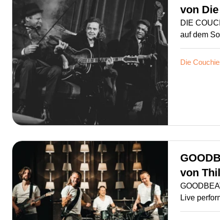
von
Die
DIE COUCHI
auf dem Sof
Die Couchie
GOODB
von
Thi
GOODBEATS
Live perfor