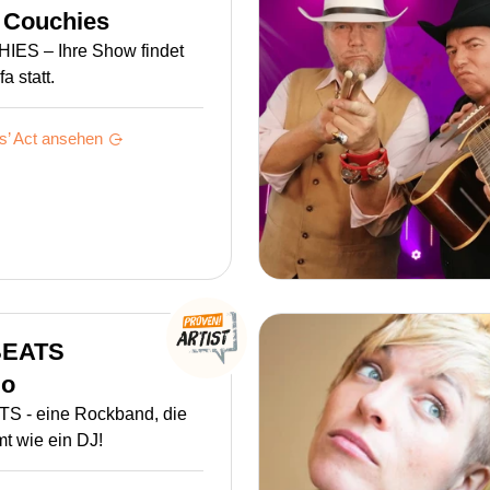
 Couchies
ES – Ihre Show findet
a statt.
s’
Act ansehen
EATS
lo
 - eine Rockband, die
mt wie ein DJ!