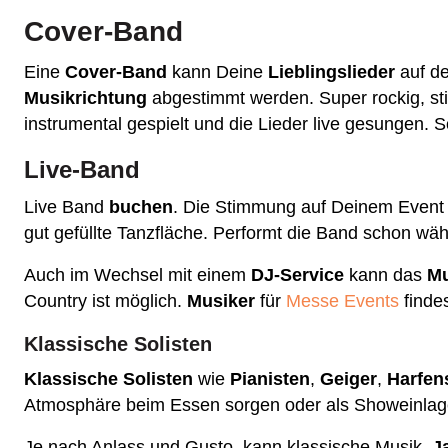
Cover-Band
Eine
Cover-Band
kann Deine
Lieblingslieder
auf de
Musikrichtung
abgestimmt werden. Super rockig, s
instrumental gespielt und die Lieder live gesungen. 
Live-Band
Live Band
buchen
. Die Stimmung auf Deinem Event 
gut gefüllte Tanzfläche. Performt die Band schon wä
Auch im Wechsel mit einem
DJ-Service
kann das
M
Country ist möglich.
Musiker
für
Messe Events
findes
Klassische Solisten
Klassische Solisten
wie
Pianisten
,
Geiger
,
Harfens
Atmosphäre beim Essen sorgen oder als Showeinla
Je nach Anlass und Gusto, kann klassische Musik,
J