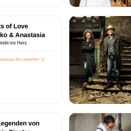
s of Love
ko & Anastasia
irekt ins Herz
stasias
Act ansehen
Legenden von