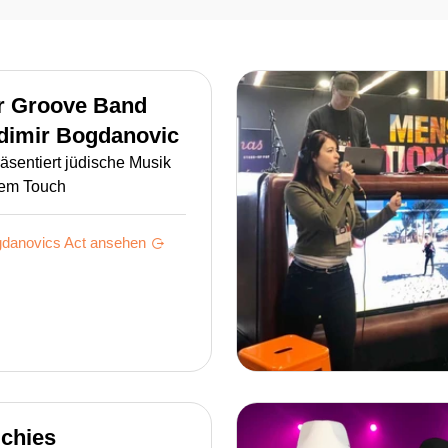
r Groove Band
dimir Bogdanovic
äsentiert jüdische Musik
gem Touch
gdanovics
Act ansehen
chies