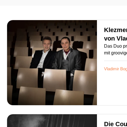
Klezme
von
Vla
Das Duo pr
mit groovi
Vladimir Bo
Die Cou