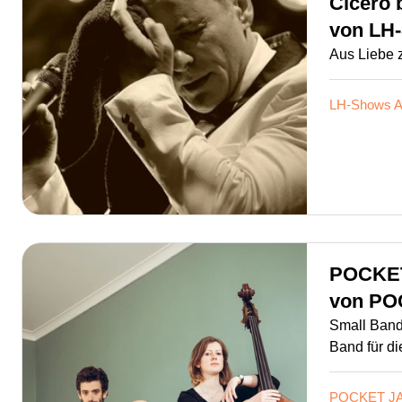
Cicero 
von
LH
Aus Liebe
LH-Shows
A
POCKET
von
PO
Small Band
Band für d
POCKET JA