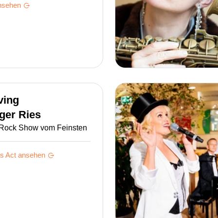
nsehen
ving
ger Ries
/Rock Show vom Feinsten
 s
Act ansehen