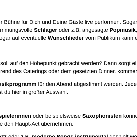
r Bühne für Dich und Deine Gäste live performen. Soga
timmungsvolle
Schlager
oder z.B. angesagte
Popmusik
Sogar auf eventuelle
Wunschlieder
vom Publikum kann 
soll auf den Höhepunkt gebracht werden? Dann sorgt e
hrend des Caterings oder dem gesetzten Dinner, kommen 
usikprogramm
für den Abend abgestimmt werden. Jeder M
t du hier in großer Auswahl.
pielerinnen
oder beispielsweise
Saxophonisten
könne
ge den Haupt-Act übernehmen.
azz
oder z.B.
moderne Songs
instrumental
gespielt w