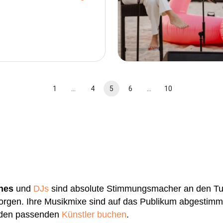
1
…
4
5
6
…
10
nes
und
DJs
sind absolute Stimmungsmacher an den Tur
rgen. Ihre Musikmixe sind auf das Publikum abgestimmt
r den passenden
Künstler buchen
.