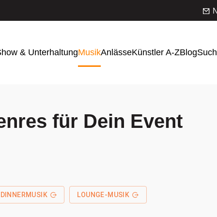
N
how & Unterhaltung
Musik
Anlässe
Künstler A-Z
Blog
Such
enres für Dein Event
DINNERMUSIK
LOUNGE-MUSIK