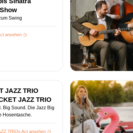
bis Sinatra
-Show
 zum Swing
ct ansehen
 JAZZ TRIO
CKET JAZZ TRIO
. Big Sound. Die Jazz Big
ie Hosentasche.
ZZ TRIOs
Act ansehen