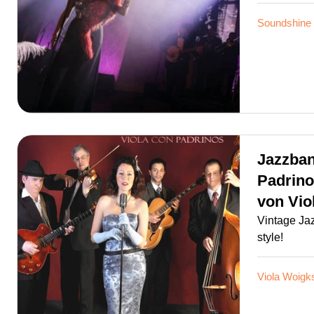
Soundshine
Jazzban
Padrin
von
Vio
Vintage Jaz
style!
Viola Woigk