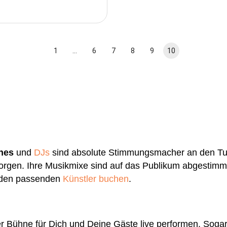
1
…
6
7
8
9
10
nes
und
DJs
sind absolute Stimmungsmacher an den Tur
rgen. Ihre Musikmixe sind auf das Publikum abgestimmt
r den passenden
Künstler buchen
.
r Bühne für Dich und Deine Gäste live performen. Soga