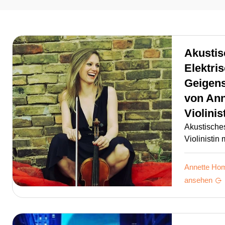
Akustis
Elektri
Geigen
von
Ann
Violinis
Akustisches
Violinistin
Annette Hom
ansehen