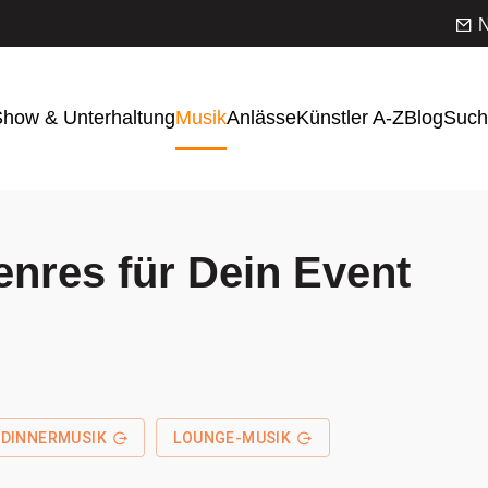
N
how & Unterhaltung
Musik
Anlässe
Künstler A-Z
Blog
Such
enres für Dein Event
DINNERMUSIK
LOUNGE-MUSIK