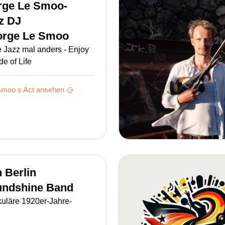
rge Le Smoo-
z DJ
orge Le Smoo
e Jazz mal anders - Enjoy
de of Life
Smoo s
Act ansehen
 Berlin
ndshine Band
kuläre 1920er-Jahre-