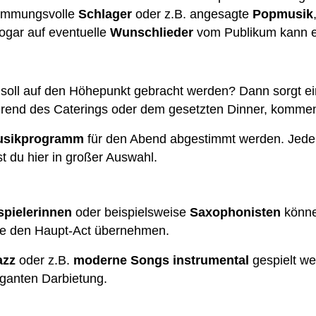
timmungsvolle
Schlager
oder z.B. angesagte
Popmusik
Sogar auf eventuelle
Wunschlieder
vom Publikum kann 
soll auf den Höhepunkt gebracht werden? Dann sorgt e
hrend des Caterings oder dem gesetzten Dinner, kommen 
usikprogramm
für den Abend abgestimmt werden. Jeder M
t du hier in großer Auswahl.
pielerinnen
oder beispielsweise
Saxophonisten
könne
ge den Haupt-Act übernehmen.
azz
oder z.B.
moderne Songs
instrumental
gespielt w
eganten Darbietung.