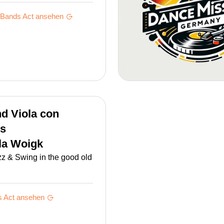
 Bands
Act ansehen
d Viola con
os
la Woigk
z & Swing in the good old
s
Act ansehen