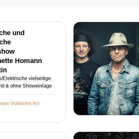
che und
sche
show
ette Homann
tin
/Elektrische vielseitige
 mit & ohne Showeinlage
ann Violinistins
Act