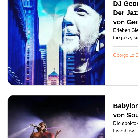
DJ Geo
Der Jaz
von
Ge
Erleben Si
the jazzy si
George Le 
Babylon
von
Sou
Die spekta
Liveshow