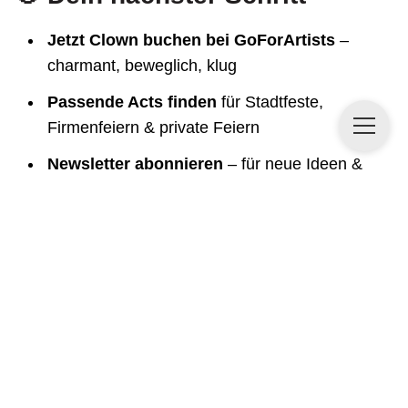
Jetzt Clown buchen bei GoForArtists
–
charmant, beweglich, klug
Passende Acts finden
für Stadtfeste,
Firmenfeiern & private Feiern
Newsletter abonnieren
– für neue Ideen &
Künstler:innen
❓ Häufige Fragen zur Clown-
Buchung
Was kostet ein Clown?
Hängt vom Act, Umfang & Spielzeit ab. 👉 Bei
GoForArtists siehst du die Budgets direkt nach