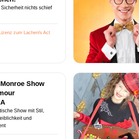
 Sicherheit nichts schief
Lizenz zum Lachen!s
Act
n Monroe Show
amour
CA
tische Show mit Stil,
iblichkeit und
ent