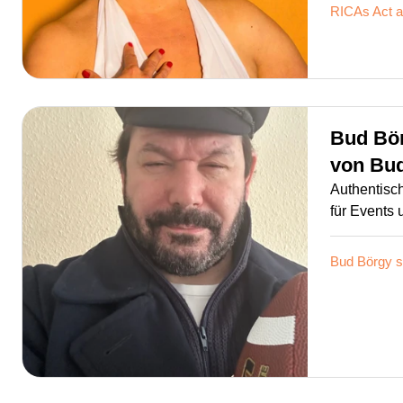
RICAs
Act 
Bud Bö
von
Bud
Authentisc
für Events 
Bud Börgy s