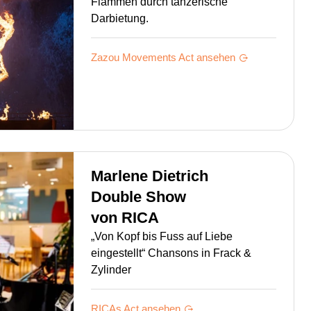
Flammen durch tänzerische
Darbietung.
Zazou Movements
Act ansehen
Marlene Dietrich
Double Show
von
RICA
„Von Kopf bis Fuss auf Liebe
eingestellt“ Chansons in Frack &
Zylinder
RICAs
Act ansehen