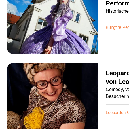
Perfor
Historische
Kungfire Pe
Leopar
von
Le
Comedy, Var
Besucherin, 
Leoparden-