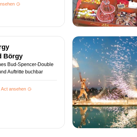
ansehen
rgy
 Börgy
hes Bud-Spencer-Double
und Auftritte buchbar
Act ansehen