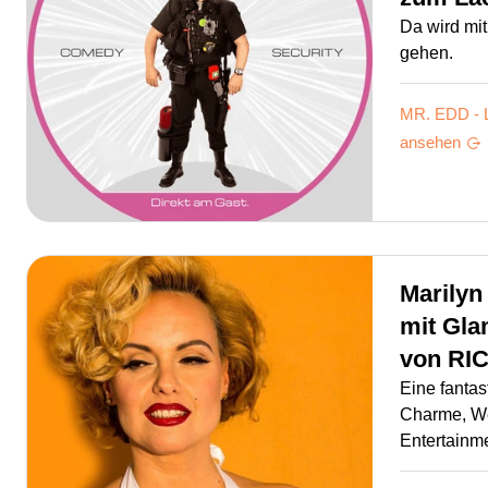
Da wird mit
gehen.
MR. EDD - 
ansehen
Marily
mit Gl
von
RI
Eine fantas
Charme, We
Entertainm