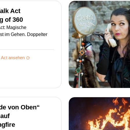
alk Act
g of 360
ct: Magische
st im Gehen. Doppelter
Act ansehen
nde von Oben“
lauf
gfire