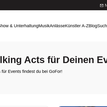
N
how & Unterhaltung
Musik
Anlässe
Künstler A-Z
Blog
Such
king Acts für Deinen E
s
für Events findest du bei GoFor!