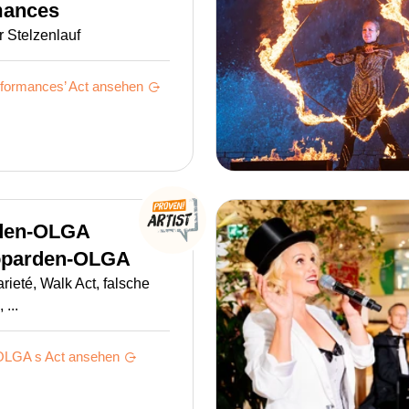
mances
r Stelzenlauf
rformances’
Act ansehen
den-OLGA
oparden-OLGA
ieté, Walk Act, falsche
...
OLGA s
Act ansehen