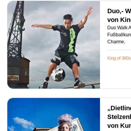
Duo,- W
von
Kin
Duo Walk A
Fußballkun
Charme.
King of 360s
„Dietli
Stelzen
von
Kun