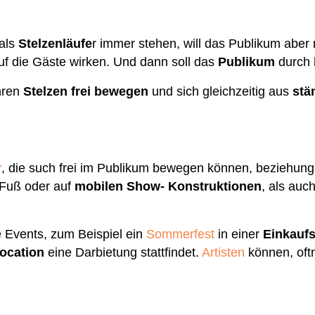
 als
Stelzenläufe
r immer stehen, will das Publikum aber 
auf die Gäste wirken. Und dann soll das
Publikum
durch
ihren
Stelzen
frei bewegen
und sich gleichzeitig aus
stä
r
, die such frei im Publikum bewegen können, beziehun
Fuß oder auf
mobilen Show- Konstruktionen
, als auc
le Events, zum Beispiel ein
Sommerfest
in einer
Einkauf
ocation
eine Darbietung stattfindet.
Artisten
können, oftm