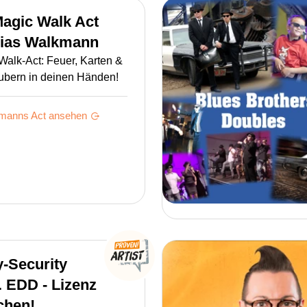
Magic Walk Act
ias Walkmann
Walk-Act: Feuer, Karten &
bern in deinen Händen!
kmanns
Act ansehen
-Security
 EDD - Lizenz
chen!