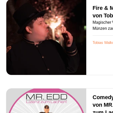
Fire & 
von
Tob
Magischer 
Münzen zau
Tobias Wal
Comedy
von
MR.
zum La