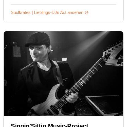
Soulkrates | Lieblings-DJs
Act ansehen
Singin'Sittin Music-Project