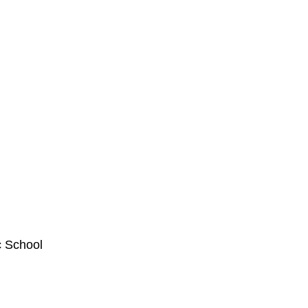
 School
________________________________