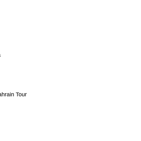
a
hrain Tour