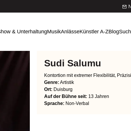
N
how & Unterhaltung
Musik
Anlässe
Künstler A-Z
Blog
Such
Sudi Salumu
Kontortion mit extremer Flexibilität, Präzi
Genre
:
Artistik
Ort:
Duisburg
Auf der Bühne seit:
13 Jahren
Sprache
:
Non-Verbal