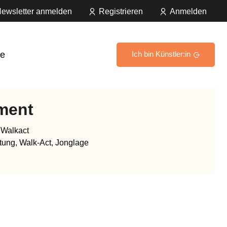
ewsletter anmelden
Registrieren
Anmelden
e
Ich bin Künstler:in
nment
 Walkact
ltung, Walk-Act, Jonglage