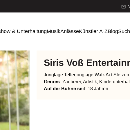
N
how & Unterhaltung
Musik
Anlässe
Künstler A-Z
Blog
Such
Siris Voß Entertai
Jonglage Tellerjonglage Walk Act Stelzen
Genres
:
Zauberei, Artistik, Kinderunterha
Auf der Bühne seit:
18 Jahren