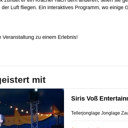
k zündet er ein Kracher nach dem anderen, seien sie ge
der Luft fliegen. Ein interaktives Programm, wo einige 
 Veranstaltung zu einem Erlebnis!
eistert mit
Siris Voß Entertai
Tellerjonglage Jonglage Zaub