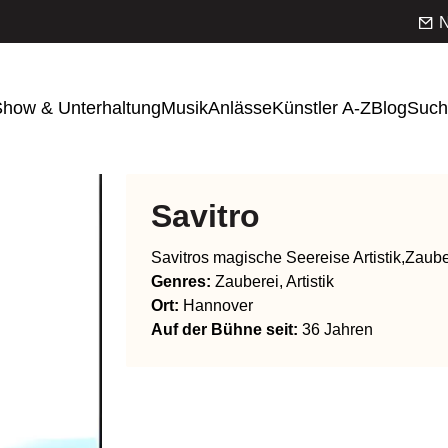
N
how & Unterhaltung
Musik
Anlässe
Künstler A-Z
Blog
Such
Savitro
Savitros magische Seereise Artistik,Zaub
Genres
:
Zauberei, Artistik
Ort:
Hannover
Auf der Bühne seit:
36 Jahren