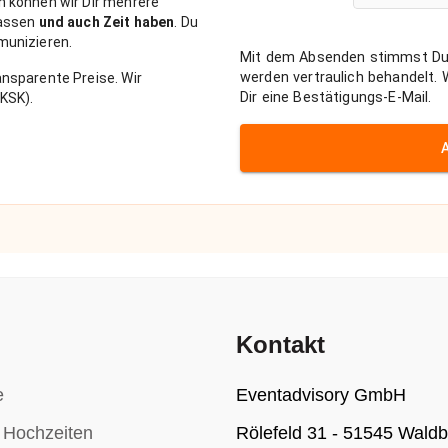
n können wir Dir mehrere
passen
und auch Zeit haben
. Du
munizieren.
Mit dem Absenden stimmst Du
werden vertraulich behandelt.
nsparente Preise. Wir
Dir eine Bestätigungs-E-Mail.
KSK).
Kontakt
e
Eventadvisory GmbH
r Hochzeiten
Rölefeld 31 - 51545 Waldb