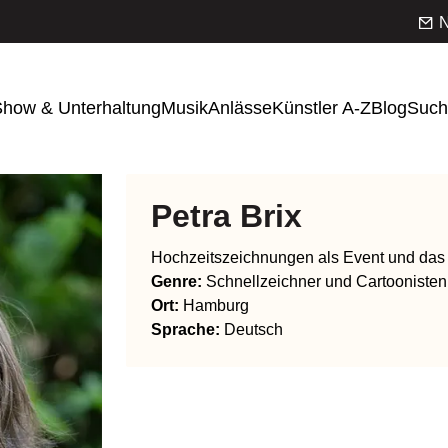
N
how & Unterhaltung
Musik
Anlässe
Künstler A-Z
Blog
Such
Petra Brix
Hochzeitszeichnungen als Event und das
Genre
:
Schnellzeichner und Cartoonisten
Ort:
Hamburg
Sprache
:
Deutsch