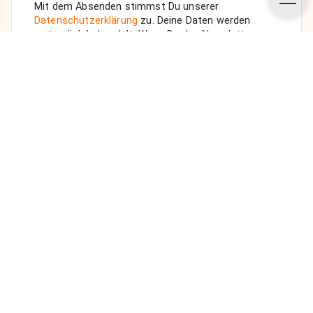
Mit dem Absenden stimmst Du unserer
Datenschutzerklärung
zu. Deine Daten werden
vertraulich behandelt. Wenn Du den Newsletter
auswählst, senden wir Dir eine Bestätigungs-E-Mail.
ANFRAGE SENDEN
Über uns
Unsere Vision
FAQ
Datenschutz