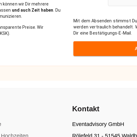
n können wir Dir mehrere
passen
und auch Zeit haben
. Du
munizieren.
Mit dem Absenden stimmst Du
werden vertraulich behandelt.
nsparente Preise. Wir
Dir eine Bestätigungs-E-Mail.
KSK).
Kontakt
e
Eventadvisory GmbH
r Hochzeiten
Rölefeld 31 - 51545 Waldb