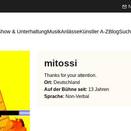
N
how & Unterhaltung
Musik
Anlässe
Künstler A-Z
Blog
Such
mitossi
Thanks for your attention.
Ort:
Deutschland
Auf der Bühne seit:
13 Jahren
Sprache
:
Non-Verbal