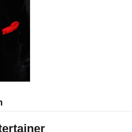
n
tertainer