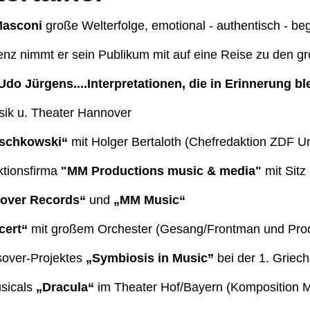
Masconi
große Welterfolge, emotional - authentisch - be
enz nimmt er sein Publikum mit auf eine Reise zu den 
do Jürgens....Interpretationen, die in Erinnerung bl
usik u. Theater Hannover
tschkowski“
mit Holger Bertaloth (Chefredaktion ZDF U
ktionsfirma
"MM Productions music & media"
mit Sitz
over Records“
und
„MM Music“
cert“
mit großem Orchester (Gesang/Frontman und Pro
over-Projektes
„Symbiosis in Music”
bei der 1. Griec
sicals
„Dracula“
im Theater Hof/Bayern (Komposition 