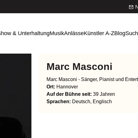
N
how & Unterhaltung
Musik
Anlässe
Künstler A-Z
Blog
Such
Marc Masconi
Marc Masconi - Sänger, Pianist und Entert
Ort:
Hannover
Auf der Bühne seit:
39 Jahren
Sprachen
:
Deutsch, Englisch