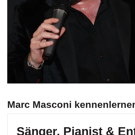
Marc Masconi
kennenlerne
Sänger, Pianist & En