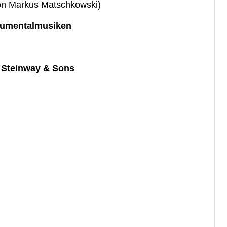
on Markus Matschkowski)
trumentalmusiken
r
Steinway & Sons