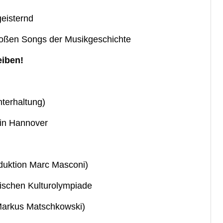
geisternd
großen Songs der Musikgeschichte
eiben!
nterhaltung)
 in Hannover
duktion Marc Masconi)
hischen Kulturolympiade
Markus Matschkowski)