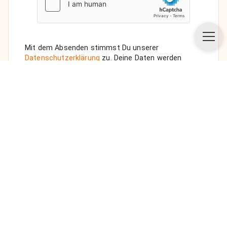
Mit dem Absenden stimmst Du unserer
Datenschutzerklärung
zu. Deine Daten werden
vertraulich behandelt. Wenn Du den Newsletter
auswählst, senden wir Dir eine Bestätigungs-E-Mail.
ANFRAGE SENDEN
Über uns