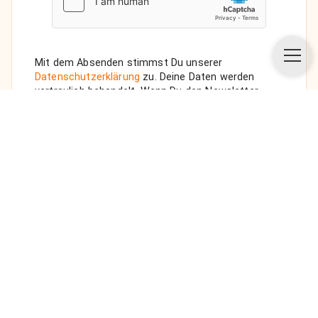
Mit dem Absenden stimmst Du unserer
Datenschutzerklärung
zu. Deine Daten werden
vertraulich behandelt. Wenn Du den Newsletter
auswählst, senden wir Dir eine Bestätigungs-E-Mail.
ANFRAGE SENDEN
Über uns
Unsere Vision