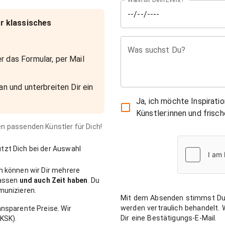
Wann ist Dein Event?
r klassisches
Was suchst Du?
r das Formular, per Mail
an und unterbreiten Dir ein
Ja, ich möchte Inspirati
Künstler:innen und fris
den passenden Künstler für Dich!
zt Dich bei der Auswahl
n können wir Dir mehrere
passen
und auch Zeit haben
. Du
munizieren.
Mit dem Absenden stimmst Du
werden vertraulich behandelt.
nsparente Preise. Wir
Dir eine Bestätigungs-E-Mail.
KSK).