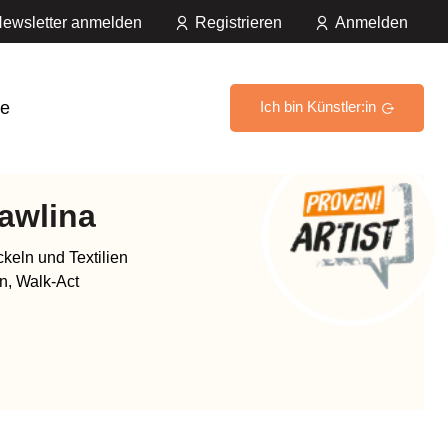
ewsletter anmelden
Registrieren
Anmelden
e
Ich bin Künstler:in
Hawlina
ckeln und Textilien
n, Walk-Act