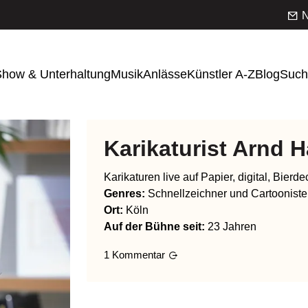
N
how & Unterhaltung
Musik
Anlässe
Künstler A-Z
Blog
Such
Karikaturist Arnd 
Karikaturen live auf Papier, digital, Bierde
Genres
:
Schnellzeichner und Cartooniste
Ort:
Köln
Auf der Bühne seit:
23 Jahren
1
Kommentar