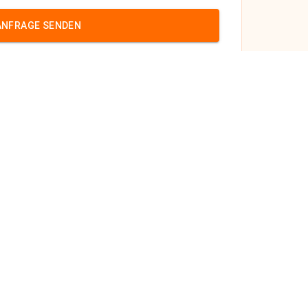
ANFRAGE SENDEN
röl
m
cases.de