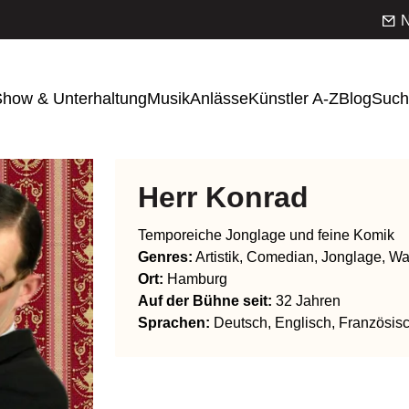
N
how & Unterhaltung
Musik
Anlässe
Künstler A-Z
Blog
Such
Herr Konrad
Temporeiche Jonglage und feine Komik
Genres
:
Artistik, Comedian, Jonglage, Wa
Ort:
Hamburg
Auf der Bühne seit:
32 Jahren
Sprachen
:
Deutsch, Englisch, Französisch