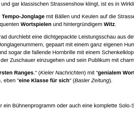
 gar klassischen Strassenshow klingt, ist es in Wirklic
e
Tempo-Jonglage
mit Bällen und Keulen auf die Stras
loquenten
Wortspielen
und hintergründigem
Witz
.
ad durchlebt eine dichtgepackte Leistungsschau aus det
 Jonglagenummern, gepaart mit einem ganz eigenen Humo
und sogar die fallende Hornbrille mit einem Schenkelklo
nen der Zuschauer einzugehen und sein Publikum mit cha
rsten Ranges
." (
Kieler Nachrichten
) mit "
genialem Wort
), eben "
eine Klasse für sich
" (
Basler Zeitung
).
ür ein Bühnenprogramm oder auch eine komplette Solo-Sh