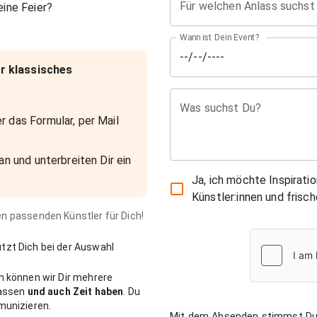
Für welchen Anlass suchst
ine Feier?
Wann ist Dein Event?
r klassisches
Was suchst Du?
r das Formular, per Mail
an und unterbreiten Dir ein
Ja, ich möchte Inspirati
Künstler:innen und fris
den passenden Künstler für Dich!
zt Dich bei der Auswahl
n können wir Dir mehrere
passen
und auch Zeit haben
. Du
munizieren.
Mit dem Absenden stimmst Du