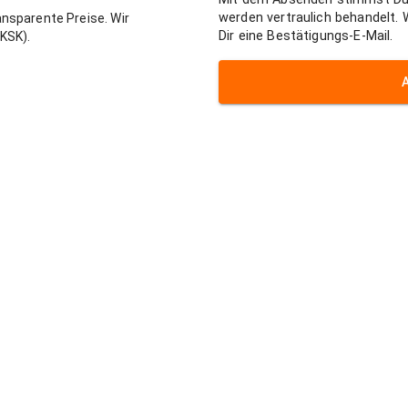
werden vertraulich behandelt.
nsparente Preise. Wir
Dir eine Bestätigungs-E-Mail.
KSK).
Kontakt
e
Eventadvisory GmbH
r Hochzeiten
Rölefeld 31 - 51545 Waldb
r Firmen-Events
Tel:
+49 2296 900 1955