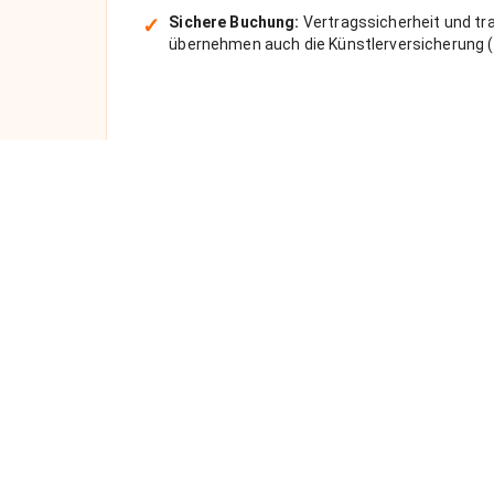
✓
Sichere Buchung:
Vertragssicherheit und tra
übernehmen auch die Künstlerversicherung (
Über uns
Anlässe
Unsere Vision
Alle Anläss
FAQ
Künstler fü
Datenschutz
Künstler fü