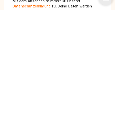
Mit dem Absenden stimmst Du unserer
Datenschutzerklärung
zu. Deine Daten werden
vertraulich behandelt. Wenn Du den Newsletter
auswählst, senden wir Dir eine Bestätigungs-E-Mail.
ANFRAGE SENDEN
Über uns
Unsere Vision
FAQ
Datenschutz