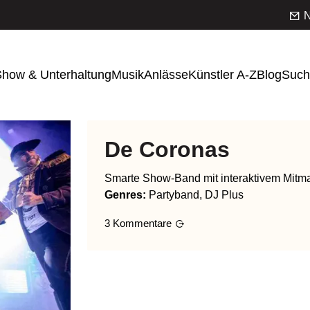
N
how & Unterhaltung
Musik
Anlässe
Künstler A-Z
Blog
Such
De Coronas
Smarte Show-Band mit interaktivem Mitm
Genres
:
Partyband, DJ Plus
3
Kommentare