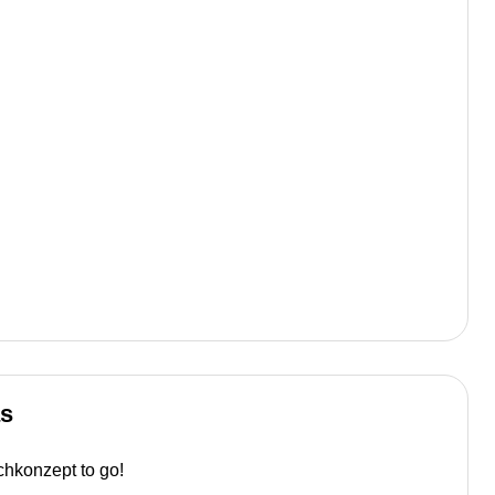
as
hkonzept to go!