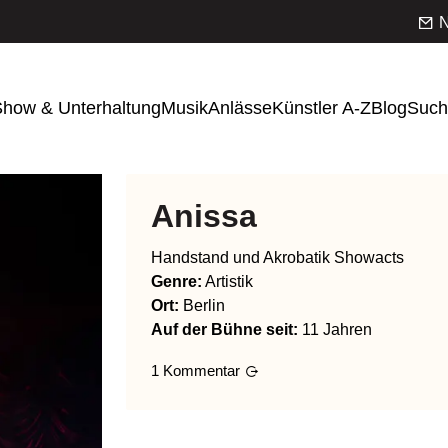
N
how & Unterhaltung
Musik
Anlässe
Künstler A-Z
Blog
Such
Anissa
Handstand und Akrobatik Showacts
Genre
:
Artistik
Ort:
Berlin
Auf der Bühne seit:
11 Jahren
1
Kommentar