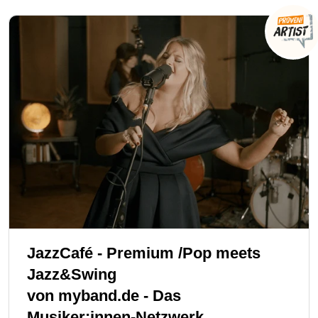
JazzCafé - Premium /Pop meets
Jazz&Swing
von
myband.de - Das
Musiker:innen-Netzwerk