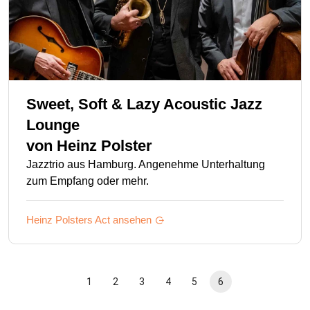
Sweet, Soft & Lazy Acoustic Jazz
Lounge
von
Heinz Polster
Jazztrio aus Hamburg. Angenehme Unterhaltung
zum Empfang oder mehr.
Heinz Polsters
Act ansehen
1
2
3
4
5
6