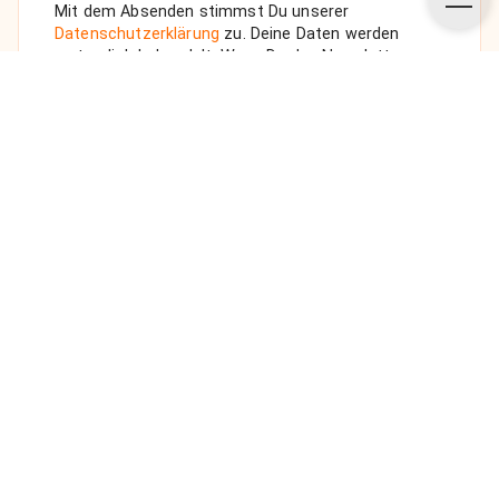
Mit dem Absenden stimmst Du unserer
Datenschutzerklärung
zu. Deine Daten werden
vertraulich behandelt. Wenn Du den Newsletter
auswählst, senden wir Dir eine Bestätigungs-E-Mail.
ANFRAGE SENDEN
Über uns
Unsere Vision
FAQ
Datenschutz