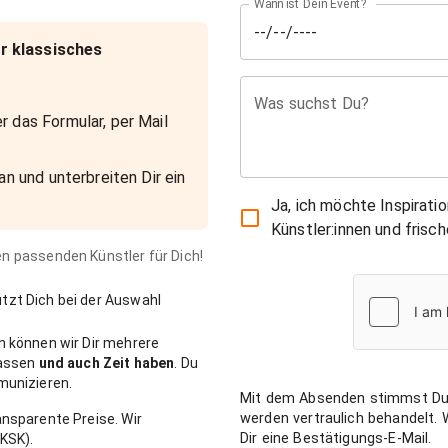
Wann ist Dein Event?
r klassisches
Was suchst Du?
r das Formular, per Mail
an und unterbreiten Dir ein
Ja, ich möchte Inspirati
Künstler:innen und fris
den passenden Künstler für Dich!
zt Dich bei der Auswahl
n können wir Dir mehrere
passen
und auch Zeit haben
. Du
munizieren.
Mit dem Absenden stimmst Du
werden vertraulich behandelt.
nsparente Preise. Wir
Dir eine Bestätigungs-E-Mail.
KSK).