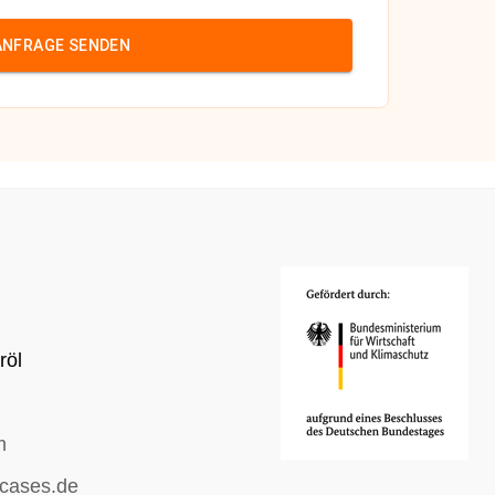
ANFRAGE SENDEN
röl
m
cases.de