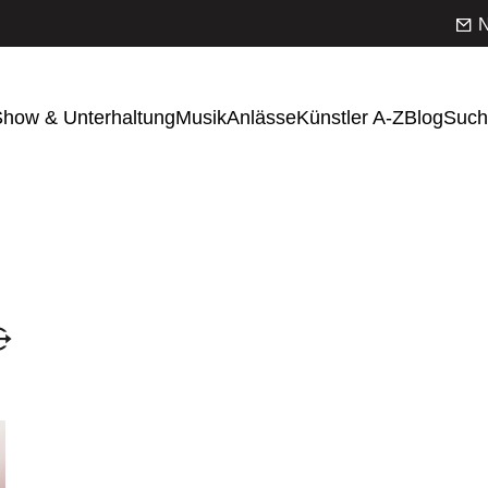
N
how & Unterhaltung
Musik
Anlässe
Künstler A-Z
Blog
Such