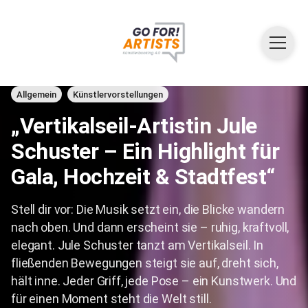
Allgemein
Künstlervorstellungen
„Vertikalseil-Artistin Jule
Schuster – Ein Highlight für
Gala, Hochzeit & Stadtfest“
Stell dir vor: Die Musik setzt ein, die Blicke wandern
nach oben. Und dann erscheint sie – ruhig, kraftvoll,
elegant. Jule Schuster tanzt am Vertikalseil. In
fließenden Bewegungen steigt sie auf, dreht sich,
hält inne. Jeder Griff, jede Pose – ein Kunstwerk. Und
für einen Moment steht die Welt still.