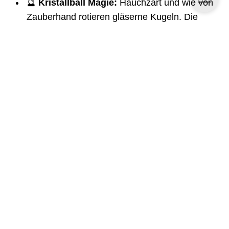
🔮
Kristallball Magie:
Hauchzart und wie von
Zauberhand rotieren gläserne Kugeln. Die
Grenzen zwischen Jonglage und Magie
verschwimmen, unterstützt von eigens
komponierter Musik des Pianisten Ludger
Ferreiro.
💡
LED Show:
Eine futuristische Symbiose aus
Mensch und Technik. Leuchtende Farben und
dynamische Elektrobeats erschaffen ein
mitreißendes Feuerwerk. Das Besondere:
Logos oder Mottos können individuell in die
visuelle Performance integriert werden.
Diese Bandbreite macht Lena Köhn zur idealen
Besetzung für unterschiedlichste Eventformate: