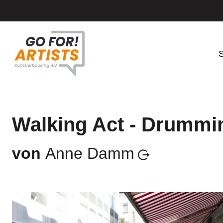
S
Walking Act - Drummi
von
Anne Damm