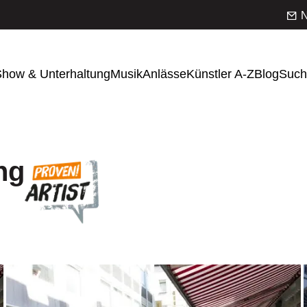
N
how & Unterhaltung
Musik
Anlässe
Künstler A-Z
Blog
Such
ng