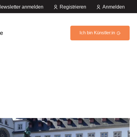
ewsletter anmelden
Registrieren
Anmelden
e
Ich bin Künstler:in