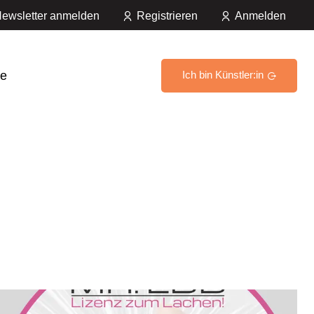
ewsletter anmelden
Registrieren
Anmelden
e
Ich bin Künstler:in