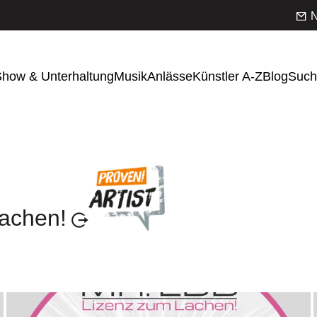
N
how & Unterhaltung
Musik
Anlässe
Künstler A-Z
Blog
Such
achen!