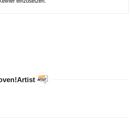
ellner einzusetzen.
oven!Artist