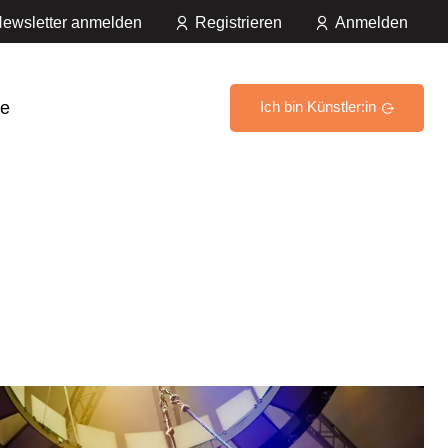
ewsletter anmelden
Registrieren
Anmelden
e
Ich bin Künstler:in