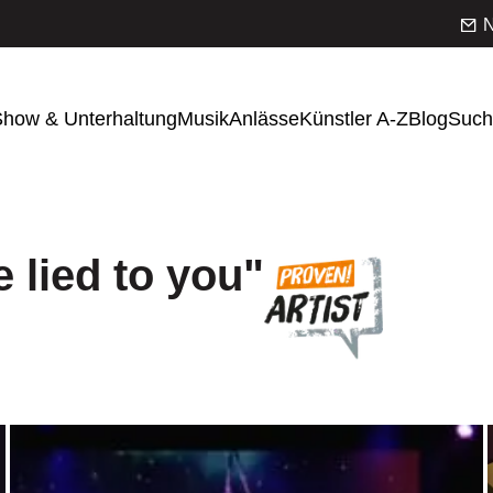
N
how & Unterhaltung
Musik
Anlässe
Künstler A-Z
Blog
Such
 lied to you"