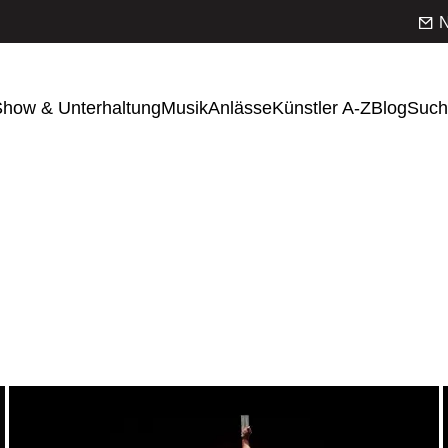
N
how & Unterhaltung
Musik
Anlässe
Künstler A-Z
Blog
Such