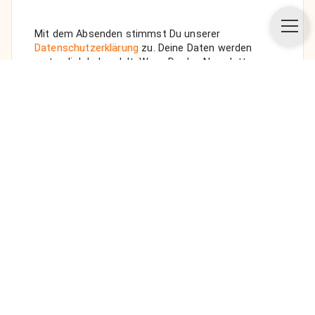
Mit dem Absenden stimmst Du unserer
Datenschutzerklärung
zu. Deine Daten werden
vertraulich behandelt. Wenn Du den Newsletter
auswählst, senden wir Dir eine Bestätigungs-E-Mail.
ANFRAGE SENDEN
Über uns
Unsere Vision
FAQ