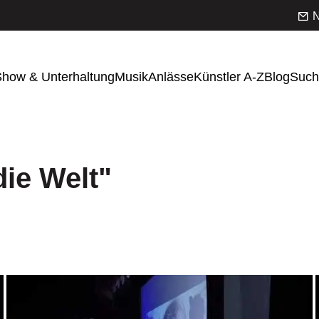
N
how & Unterhaltung
Musik
Anlässe
Künstler A-Z
Blog
Such
ie Welt"