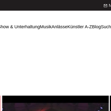
N
how & Unterhaltung
Musik
Anlässe
Künstler A-Z
Blog
Such