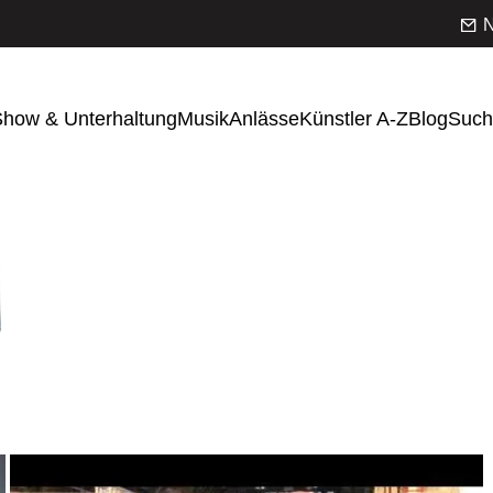
N
how & Unterhaltung
Musik
Anlässe
Künstler A-Z
Blog
Such