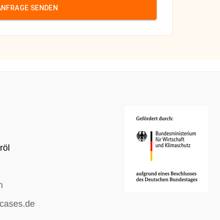
ANFRAGE SENDEN
röl
m
cases.de