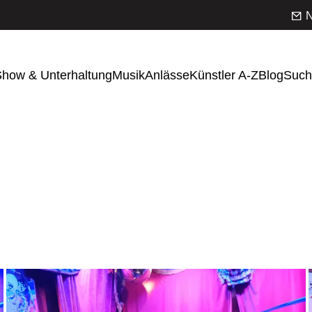
N
how & Unterhaltung
Musik
Anlässe
Künstler A-Z
Blog
Such