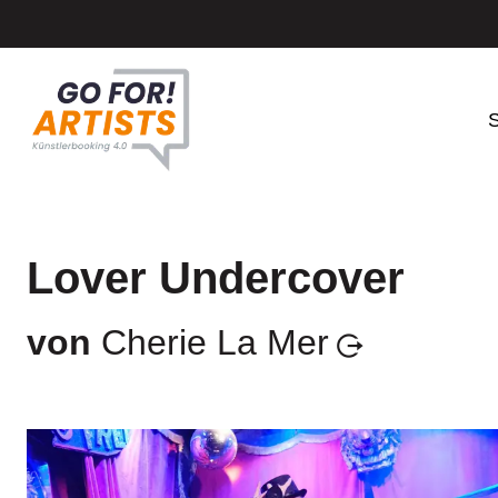
S
Lover Undercover
von
Cherie La Mer