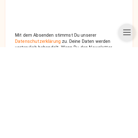
Mit dem Absenden stimmst Du unserer
Datenschutzerklärung
zu. Deine Daten werden
vertraulich behandelt. Wenn Du den Newsletter
auswählst, senden wir Dir eine Bestätigungs-E-Mail.
ANFRAGE SENDEN
Über uns