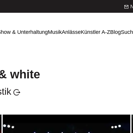
N
how & Unterhaltung
Musik
Anlässe
Künstler A-Z
Blog
Such
& white
tik