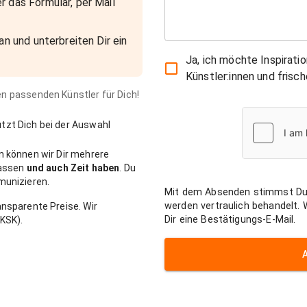
r das Formular, per Mail
an und unterbreiten Dir ein
Ja, ich möchte Inspirati
Künstler:innen und fris
den passenden Künstler für Dich!
zt Dich bei der Auswahl
n können wir Dir mehrere
passen
und auch Zeit haben
. Du
munizieren.
Mit dem Absenden stimmst Du
werden vertraulich behandelt.
nsparente Preise. Wir
Dir eine Bestätigungs-E-Mail.
KSK).