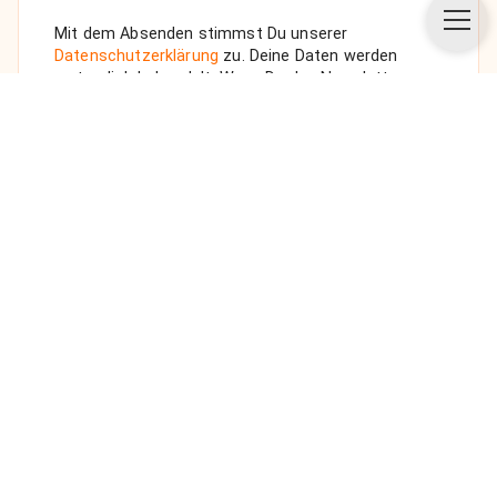
Mit dem Absenden stimmst Du unserer
Datenschutzerklärung
zu. Deine Daten werden
vertraulich behandelt. Wenn Du den Newsletter
auswählst, senden wir Dir eine Bestätigungs-E-Mail.
ANFRAGE SENDEN
Über uns
Unsere Vision
FAQ