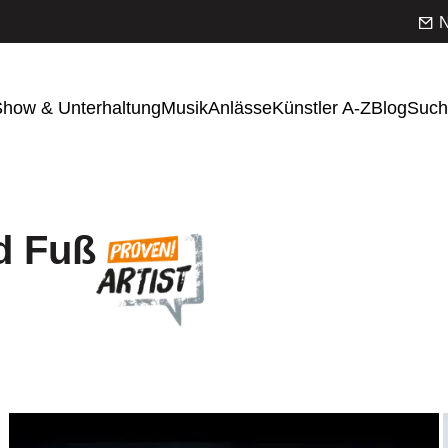
N
how & Unterhaltung
Musik
Anlässe
Künstler A-Z
Blog
Such
d Fuß