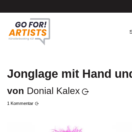
S
Jonglage mit Hand un
von
Donial Kalex
1
Kommentar