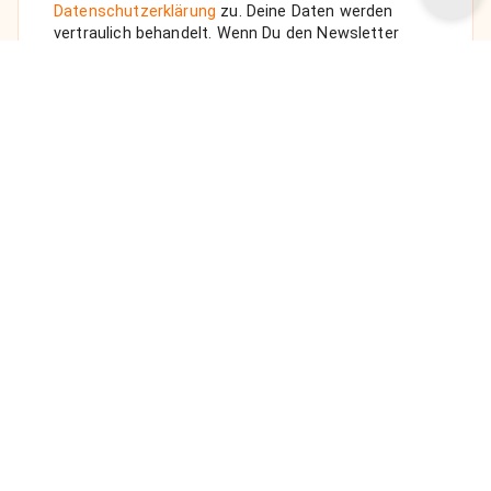
Datenschutzerklärung
zu. Deine Daten werden
vertraulich behandelt. Wenn Du den Newsletter
auswählst, senden wir Dir eine Bestätigungs-E-Mail.
ANFRAGE SENDEN
Über uns
Unsere Vision
FAQ
Datenschutz