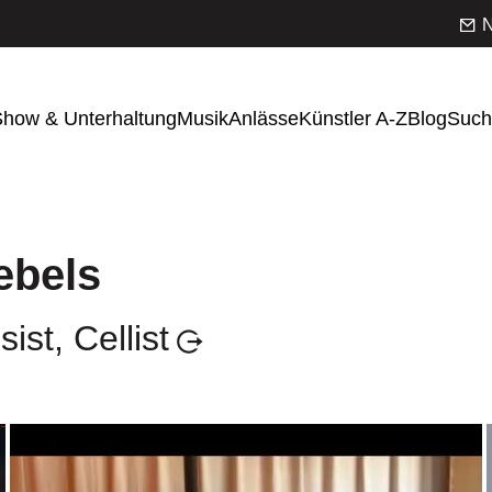
N
how & Unterhaltung
Musik
Anlässe
Künstler A-Z
Blog
Such
ebels
st, Cellist