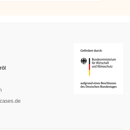
röl
m
cases.de