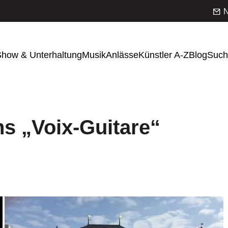
N
how & Unterhaltung
Musik
Anlässe
Künstler A-Z
Blog
Such
s „Voix-Guitare“