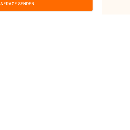
ANFRAGE SENDEN
röl
m
cases.de