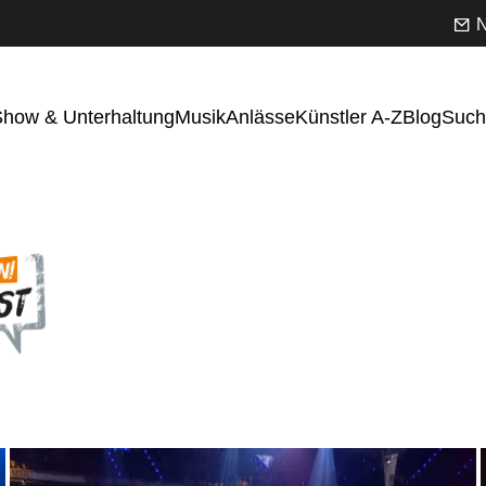
N
how & Unterhaltung
Musik
Anlässe
Künstler A-Z
Blog
Such