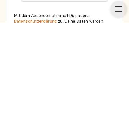
Mit dem Absenden stimmst Du unserer
Datenschutzerklärung
zu. Deine Daten werden
vertraulich behandelt. Wenn Du den Newsletter
auswählst, senden wir Dir eine Bestätigungs-E-Mail.
ANFRAGE SENDEN
Über uns
Unsere Vision
FAQ